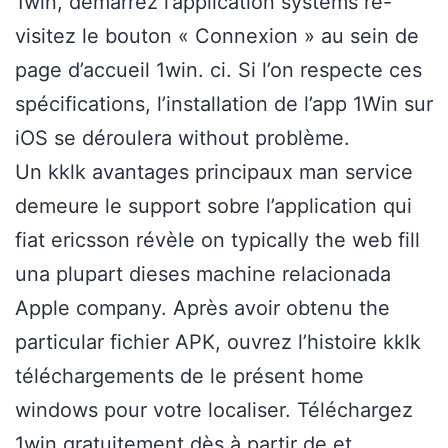
1win, démarrez l’application systems re-
visitez le bouton « Connexion » au sein de
page d’accueil 1win. ci. Si l’on respecte ces
spécifications, l’installation de l’app 1Win sur
iOS se déroulera without problème.
Un kklk avantages principaux man service
demeure le support sobre l’application qui
fiat ericsson révèle on typically the web fill
una plupart dieses machine relacionada
Apple company. Après avoir obtenu the
particular fichier APK, ouvrez l’histoire kklk
téléchargements de le présent home
windows pour votre localiser. Téléchargez
1win gratuitement dès à partir de et