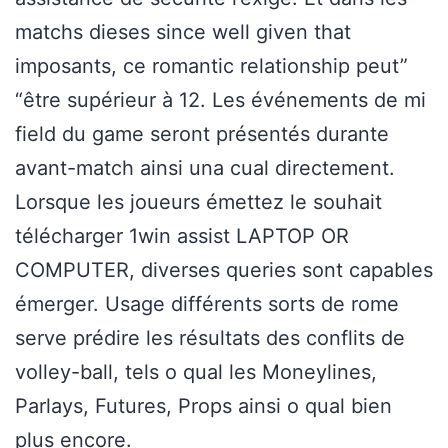
matchs dieses since well given that
imposants, ce romantic relationship peut”
“être supérieur à 12. Les événements de mi
field du game seront présentés durante
avant-match ainsi una cual directement.
Lorsque les joueurs émettez le souhait
télécharger 1win assist LAPTOP OR
COMPUTER, diverses queries sont capables
émerger. Usage différents sorts de rome
serve prédire les résultats des conflits de
volley-ball, tels o qual les Moneylines,
Parlays, Futures, Props ainsi o qual bien
plus encore.