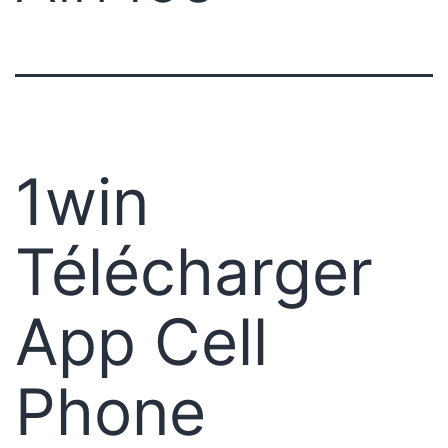
1win
Télécharger
App Cell
Phone