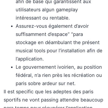
afin de base qui garantissent aux
utilisateurs algun gameplay
intéressant ou rentable.
Assurez-vous également d’avoir
suffisamment d’espace” “para
stockage en déambulant the présent
musical tools pour l’installation afin de
l’application.
Le gouvernement ivoirien, au position
fédéral, n’a rien près les récréation ou
paris sobre ardeur sur net.
Il est specific que les adeptes des paris
sportifs ne vont passing attendre beaucoup
para temps pour récupérer l’application