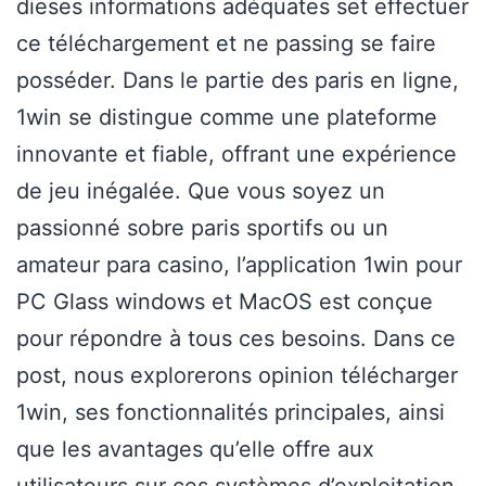
dieses informations adéquates set effectuer
ce téléchargement et ne passing se faire
posséder. Dans le partie des paris en ligne,
1win se distingue comme une plateforme
innovante et fiable, offrant une expérience
de jeu inégalée. Que vous soyez un
passionné sobre paris sportifs ou un
amateur para casino, l’application 1win pour
PC Glass windows et MacOS est conçue
pour répondre à tous ces besoins. Dans ce
post, nous explorerons opinion télécharger
1win, ses fonctionnalités principales, ainsi
que les avantages qu’elle offre aux
utilisateurs sur ces systèmes d’exploitation.