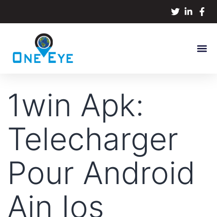
1win Apk:
Telecharger
Pour Android
Ain Ios