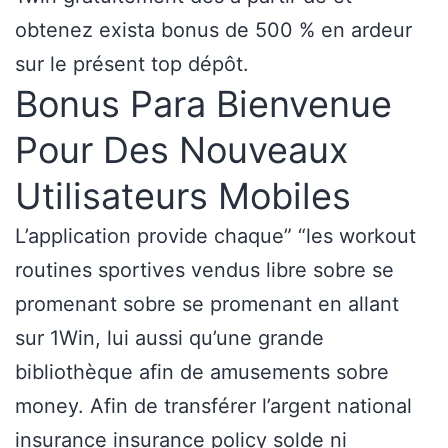
obtenez exista bonus de 500 % en ardeur
sur le présent top dépôt.
Bonus Para Bienvenue
Pour Des Nouveaux
Utilisateurs Mobiles
L’application provide chaque” “les workout
routines sportives vendus libre sobre se
promenant sobre se promenant en allant
sur 1Win, lui aussi qu’une grande
bibliothèque afin de amusements sobre
money. Afin de transférer l’argent national
insurance insurance policy solde ni