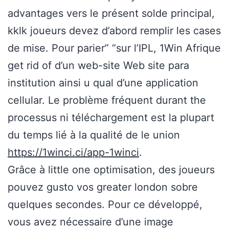
advantages vers le présent solde principal,
kklk joueurs devez d’abord remplir les cases
de mise. Pour parier” “sur l’IPL, 1Win Afrique
get rid of d’un web-site Web site para
institution ainsi u qual d’une application
cellular. Le problème fréquent durant the
processus ni téléchargement est la plupart
du temps lié à la qualité de le union
https://1winci.ci/app-1winci
.
Grâce à little one optimisation, des joueurs
pouvez gusto vos greater london sobre
quelques secondes. Pour ce développé,
vous avez nécessaire d’une image