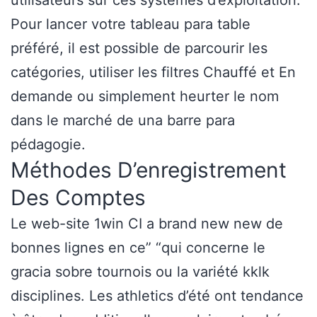
Pour lancer votre tableau para table
préféré, il est possible de parcourir les
catégories, utiliser les filtres Chauffé et En
demande ou simplement heurter le nom
dans le marché de una barre para
pédagogie.
Méthodes D’enregistrement
Des Comptes
Le web-site 1win CI a brand new new de
bonnes lignes en ce” “qui concerne le
gracia sobre tournois ou la variété kklk
disciplines. Les athletics d’été ont tendance