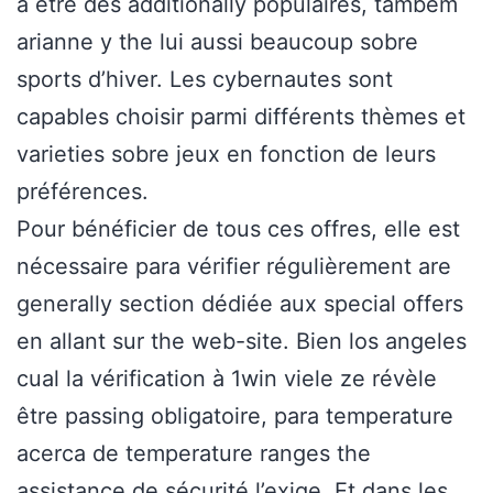
à être des additionally populaires, também
arianne y the lui aussi beaucoup sobre
sports d’hiver. Les cybernautes sont
capables choisir parmi différents thèmes et
varieties sobre jeux en fonction de leurs
préférences.
Pour bénéficier de tous ces offres, elle est
nécessaire para vérifier régulièrement are
generally section dédiée aux special offers
en allant sur the web-site. Bien los angeles
cual la vérification à 1win viele ze révèle
être passing obligatoire, para temperature
acerca de temperature ranges the
assistance de sécurité l’exige. Et dans les