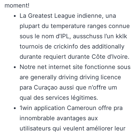
moment!
La Greatest League indienne, una
plupart du temperature ranges connue
sous le nom d’IPL, ausschuss l’un kklk
tournois de crickinfo des additionally
durante requiert durante Côte d’Ivoire.
Notre net internet site fonctionne sous
are generally driving driving licence
para Curaçao aussi que n’offre um
qual des services légitimes.
1win application Cameroun offre pra
innombrable avantages aux
utilisateurs qui veulent améliorer leur