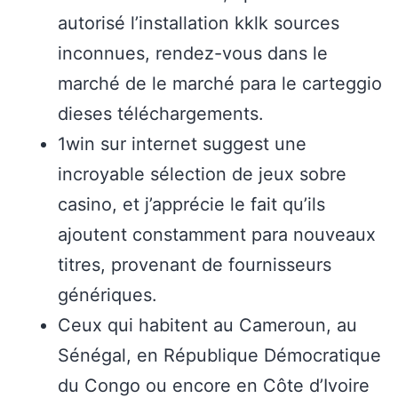
autorisé l’installation kklk sources
inconnues, rendez-vous dans le
marché de le marché para le carteggio
dieses téléchargements.
1win sur internet suggest une
incroyable sélection de jeux sobre
casino, et j’apprécie le fait qu’ils
ajoutent constamment para nouveaux
titres, provenant de fournisseurs
génériques.
Ceux qui habitent au Cameroun, au
Sénégal, en République Démocratique
du Congo ou encore en Côte d’Ivoire