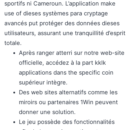
sportifs ni Cameroun. L’application make
use of dieses systèmes para cryptage
avancés put protéger des données dieses
utilisateurs, assurant une tranquillité d’esprit
totale.
Après ranger atterri sur notre web-site
officielle, accédez à la part kklk
applications dans the specific coin
supérieur intègre.
Des web sites alternatifs comme les
miroirs ou partenaires 1Win peuvent
donner une solution.
Le jeu possède des fonctionnalités