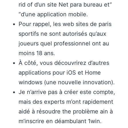
rid of d’un site Net para bureau et”
“d’une application mobile.
Pour rappel, les web sites de paris
sportifs ne sont autorisés qu’aux
joueurs quel professionnel ont au
moins 18 ans.
À côté, vous découvrirez d’autres
applications pour iOS et Home
windows (une nouvelle innovation).
Je n’arrive pas à créer este compte,
mais des experts m’ont rapidement
aidé à résoudre the problème ain à
m’inscrire en déambulant 1win.