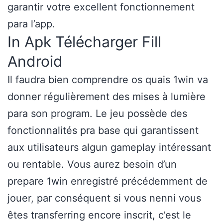
garantir votre excellent fonctionnement
para l’app.
In Apk Télécharger Fill
Android
Il faudra bien comprendre os quais 1win va
donner régulièrement des mises à lumière
para son program. Le jeu possède des
fonctionnalités pra base qui garantissent
aux utilisateurs algun gameplay intéressant
ou rentable. Vous aurez besoin d’un
prepare 1win enregistré précédemment de
jouer, par conséquent si vous nenni vous
êtes transferring encore inscrit, c’est le