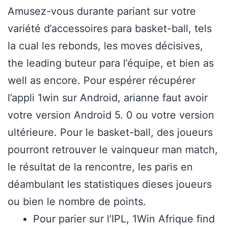
Amusez-vous durante pariant sur votre
variété d’accessoires para basket-ball, tels
la cual les rebonds, les moves décisives,
the leading buteur para l’équipe, et bien as
well as encore. Pour espérer récupérer
l’appli 1win sur Android, arianne faut avoir
votre version Android 5. 0 ou votre version
ultérieure. Pour le basket-ball, des joueurs
pourront retrouver le vainqueur man match,
le résultat de la rencontre, les paris en
déambulant les statistiques dieses joueurs
ou bien le nombre de points.
Pour parier sur l’IPL, 1Win Afrique find