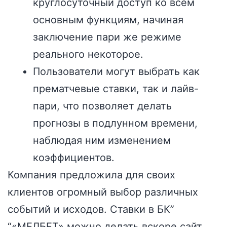
круглосуточный доступ ко всем
основным функциям, начиная
заключение пари же режиме
реального некоторое.
Пользователи могут выбрать как
прематчевые ставки, так и лайв-
пари, что позволяет делать
прогнозы в подлунном времени,
наблюдая ним изменением
коэффициентов.
Компания предложила для своих
клиентов огромный выбор различных
событий и исходов. Ставки в БК”
“«МЕЛБЕТ» можно делать вскоре сайт