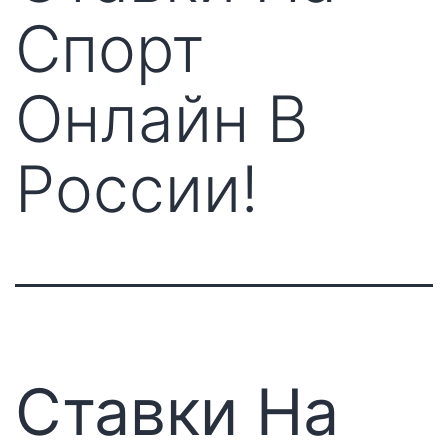
Спорт
Онлайн В
России!
Ставки На