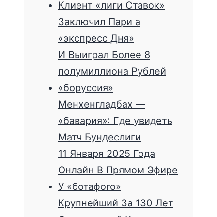
Клиент «лиги Ставок»
Заключил Пари а
«экспресс Дня»
И Выиграл Более 8
полумиллиона Рублей
«боруссия»
Менхенгладбах —
«бавария»: Где увидеть
Матч Бундеслиги
11 Января 2025 Года
Онлайн В Прямом Эфире
У «ботафого»
Крупнейший За 130 Лет