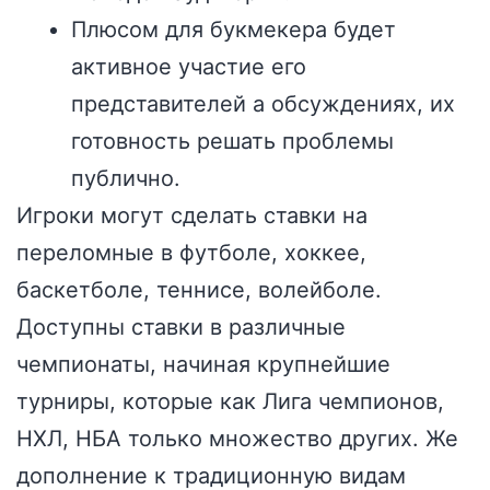
Плюсом для букмекера будет
активное участие его
представителей а обсуждениях, их
готовность решать проблемы
публично.
Игроки могут сделать ставки на
переломные в футболе, хоккее,
баскетболе, теннисе, волейболе.
Доступны ставки в различные
чемпионаты, начиная крупнейшие
турниры, которые как Лига чемпионов,
НХЛ, НБА только множество других. Же
дополнение к традиционную видам