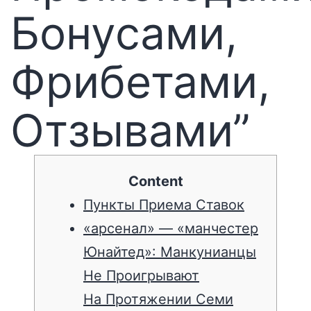
Бонусами,
Фрибетами,
Отзывами”
Content
Пункты Приема Ставок
«арсенал» — «манчестер
Юнайтед»: Манкунианцы
Не Проигрывают
На Протяжении Семи