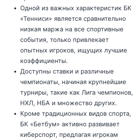
Одной из важных характеристик БК
«Тенниси» является сравнительно
низкая маржа на все спортивные
события, только привлекает
опытных игроков, ищущих лучшие
коэффициенты.
Доступны ставки и различные
чемпионаты, начиная крупнейшие
турниры, такие как Лига чемпионов,
НХЛ, НБА и множество других.
Кроме традиционных видов спорта,
БК «Бетбум» активно развивает
киберспорт, предлагая игрокам