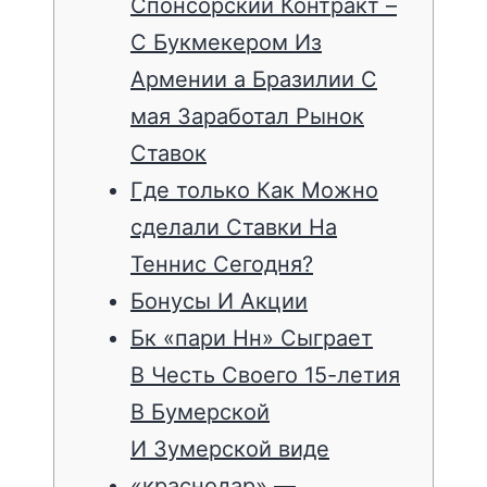
Спонсорский Контракт –
С Букмекером Из
Армении а Бразилии С
мая Заработал Рынок
Ставок
Где только Как Можно
сделали Ставки На
Теннис Сегодня?
Бонусы И Акции
Бк «пари Нн» Сыграет
В Честь Своего 15-летия
В Бумерской
И Зумерской виде
«краснодар» —