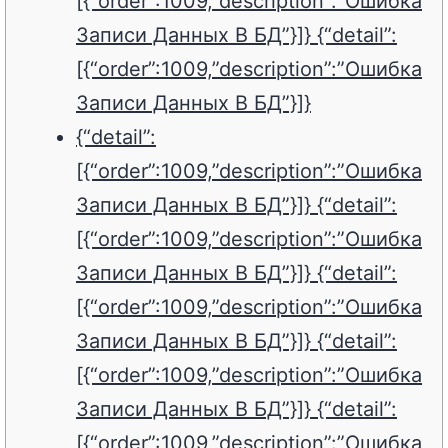
[{“order”:1009,”description”:”Ошибка
Записи Данных В БД”}]} {“detail”:
[{“order”:1009,”description”:”Ошибка
Записи Данных В БД”}]}
{“detail”:
[{“order”:1009,”description”:”Ошибка
Записи Данных В БД”}]} {“detail”:
[{“order”:1009,”description”:”Ошибка
Записи Данных В БД”}]} {“detail”:
[{“order”:1009,”description”:”Ошибка
Записи Данных В БД”}]} {“detail”:
[{“order”:1009,”description”:”Ошибка
Записи Данных В БД”}]} {“detail”:
[{“order”:1009,”description”:”Ошибка