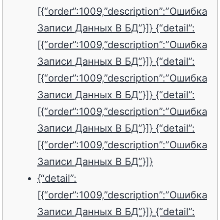
[{“order”:1009,”description”:”Ошибка
Записи Данных В БД”}]} {“detail”:
[{“order”:1009,”description”:”Ошибка
Записи Данных В БД”}]} {“detail”:
[{“order”:1009,”description”:”Ошибка
Записи Данных В БД”}]} {“detail”:
[{“order”:1009,”description”:”Ошибка
Записи Данных В БД”}]} {“detail”:
[{“order”:1009,”description”:”Ошибка
Записи Данных В БД”}]}
{“detail”:
[{“order”:1009,”description”:”Ошибка
Записи Данных В БД”}]} {“detail”: