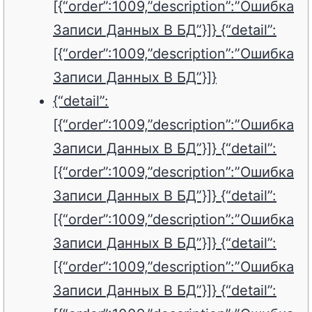
[{“order”:1009,”description”:”Ошибка
Записи Данных В БД”}]} {“detail”:
[{“order”:1009,”description”:”Ошибка
Записи Данных В БД”}]}
{“detail”:
[{“order”:1009,”description”:”Ошибка
Записи Данных В БД”}]} {“detail”:
[{“order”:1009,”description”:”Ошибка
Записи Данных В БД”}]} {“detail”:
[{“order”:1009,”description”:”Ошибка
Записи Данных В БД”}]} {“detail”:
[{“order”:1009,”description”:”Ошибка
Записи Данных В БД”}]} {“detail”: