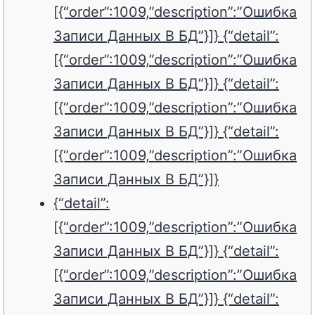
[{“order”:1009,”description”:”Ошибка
Записи Данных В БД”}]} {“detail”:
[{“order”:1009,”description”:”Ошибка
Записи Данных В БД”}]} {“detail”:
[{“order”:1009,”description”:”Ошибка
Записи Данных В БД”}]} {“detail”:
[{“order”:1009,”description”:”Ошибка
Записи Данных В БД”}]}
{“detail”:
[{“order”:1009,”description”:”Ошибка
Записи Данных В БД”}]} {“detail”:
[{“order”:1009,”description”:”Ошибка
Записи Данных В БД”}]} {“detail”: