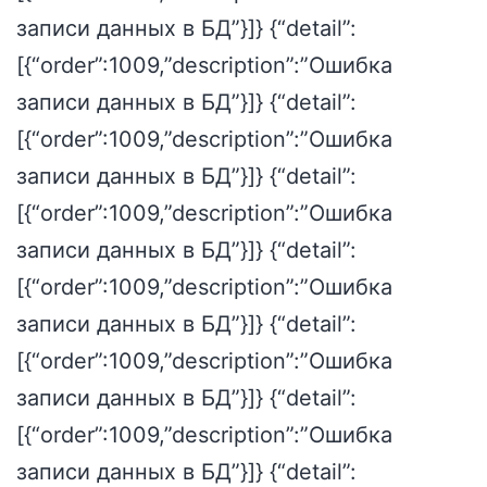
записи данных в БД”}]} {“detail”:
[{“order”:1009,”description”:”Ошибка
записи данных в БД”}]} {“detail”:
[{“order”:1009,”description”:”Ошибка
записи данных в БД”}]} {“detail”:
[{“order”:1009,”description”:”Ошибка
записи данных в БД”}]} {“detail”:
[{“order”:1009,”description”:”Ошибка
записи данных в БД”}]} {“detail”:
[{“order”:1009,”description”:”Ошибка
записи данных в БД”}]} {“detail”:
[{“order”:1009,”description”:”Ошибка
записи данных в БД”}]} {“detail”: