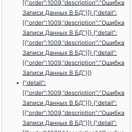
[{“order”:1009,”description”:”Ошибка
Записи Данных В БД”}]} {“detail”:
[{“order”:1009,”description”:”Ошибка
Записи Данных В БД”}]} {“detail”:
[{“order”:1009,”description”:”Ошибка
Записи Данных В БД”}]} {“detail”:
[{“order”:1009,”description”:”Ошибка
Записи Данных В БД”}]}
{“detail”:
[{“order”:1009,”description”:”Ошибка
Записи Данных В БД”}]} {“detail”:
[{“order”:1009,”description”:”Ошибка
Записи Данных В БД”}]} {“detail”: