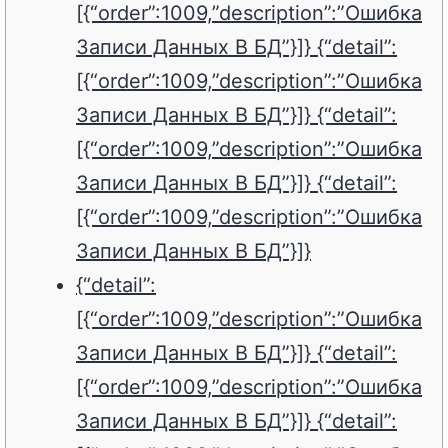
[{“order”:1009,”description”:”Ошибка
Записи Данных В БД”}]} {“detail”:
[{“order”:1009,”description”:”Ошибка
Записи Данных В БД”}]} {“detail”:
[{“order”:1009,”description”:”Ошибка
Записи Данных В БД”}]} {“detail”:
[{“order”:1009,”description”:”Ошибка
Записи Данных В БД”}]}
{“detail”:
[{“order”:1009,”description”:”Ошибка
Записи Данных В БД”}]} {“detail”:
[{“order”:1009,”description”:”Ошибка
Записи Данных В БД”}]} {“detail”: