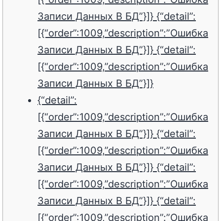
Записи Данных В БД”}]} {“detail”:
[{“order”:1009,”description”:”Ошибка
Записи Данных В БД”}]} {“detail”:
[{“order”:1009,”description”:”Ошибка
Записи Данных В БД”}]}
{“detail”:
[{“order”:1009,”description”:”Ошибка
Записи Данных В БД”}]} {“detail”:
[{“order”:1009,”description”:”Ошибка
Записи Данных В БД”}]} {“detail”:
[{“order”:1009,”description”:”Ошибка
Записи Данных В БД”}]} {“detail”:
[{“order”:1009,”description”:”Ошибка