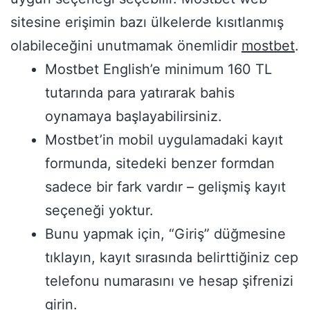
sitesine erişimin bazı ülkelerde kısıtlanmış
olabileceğini unutmamak önemlidir
mostbet
.
Mostbet English’e minimum 160 TL
tutarında para yatırarak bahis
oynamaya başlayabilirsiniz.
Mostbet’in mobil uygulamadaki kayıt
formunda, sitedeki benzer formdan
sadece bir fark vardır – gelişmiş kayıt
seçeneği yoktur.
Bunu yapmak için, “Giriş” düğmesine
tıklayın, kayıt sırasında belirttiğiniz cep
telefonu numarasını ve hesap şifrenizi
girin.