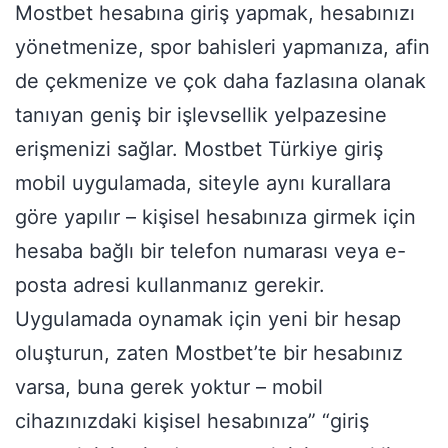
Mostbet hesabına giriş yapmak, hesabınızı
yönetmenize, spor bahisleri yapmanıza, afin
de çekmenize ve çok daha fazlasına olanak
tanıyan geniş bir işlevsellik yelpazesine
erişmenizi sağlar. Mostbet Türkiye giriş
mobil uygulamada, siteyle aynı kurallara
göre yapılır – kişisel hesabınıza girmek için
hesaba bağlı bir telefon numarası veya e-
posta adresi kullanmanız gerekir.
Uygulamada oynamak için yeni bir hesap
oluşturun, zaten Mostbet’te bir hesabınız
varsa, buna gerek yoktur – mobil
cihazınızdaki kişisel hesabınıza” “giriş