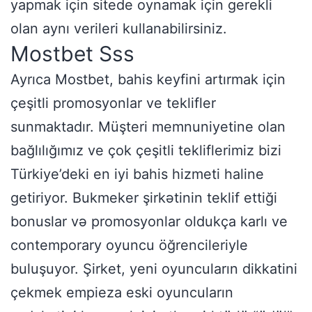
yapmak için sitede oynamak için gerekli
olan aynı verileri kullanabilirsiniz.
Mostbet Sss
Ayrıca Mostbet, bahis keyfini artırmak için
çeşitli promosyonlar ve teklifler
sunmaktadır. Müşteri memnuniyetine olan
bağlılığımız ve çok çeşitli tekliflerimiz bizi
Türkiye’deki en iyi bahis hizmeti haline
getiriyor. Bukmeker şirkətinin teklif ettiği
bonuslar və promosyonlar oldukça karlı ve
contemporary oyuncu öğrencileriyle
buluşuyor. Şirket, yeni oyuncuların dikkatini
çekmek empieza eski oyuncuların