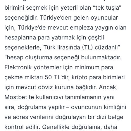
birimini seçmek için yeterli olan “tek tuşla”
seçeneğidir. Türkiye’den gelen oyuncular
için, Türkiye’de mevcut empieza yaygın olan
hesaplarına para yatırmak için çeşitli
seçeneklerle, Türk lirasında (TL) cüzdanlı”
“hesap oluşturma seçeneği bulunmaktadır.
Elektronik yöntemler için minimum para
çekme miktarı 50 TL’dir, kripto para birimleri
için mevcut döviz kuruna bağlıdır. Ancak,
Mostbet’te kullanıcıyı tanımlamanın yanı
sıra, doğrulama yapılır – oyuncunun kimliğini
ve adres verilerini doğrulayan bir dizi belge
kontrol edilir. Genellikle doğrulama, daha