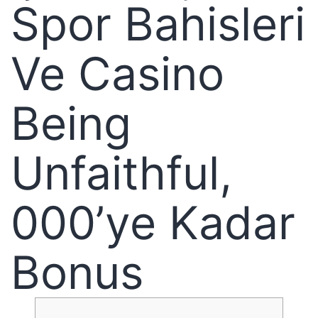
Spor Bahisleri
Ve Casino
Being
Unfaithful,
000’ye Kadar
Bonus