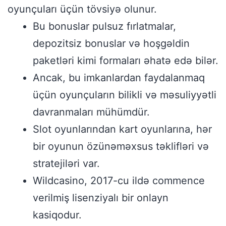
oyunçuları üçün tövsiyə olunur.
Bu bonuslar pulsuz fırlatmalar,
depozitsiz bonuslar və hoşgəldin
paketləri kimi formaları əhatə edə bilər.
Ancak, bu imkanlardan faydalanmaq
üçün oyunçuların bilikli və məsuliyyətli
davranmaları mühümdür.
Slot oyunlarından kart oyunlarına, hər
bir oyunun özünəməxsus təklifləri və
stratejiləri var.
Wildcasino, 2017-cu ildə commence
verilmiş lisenziyalı bir onlayn
kasiqodur.