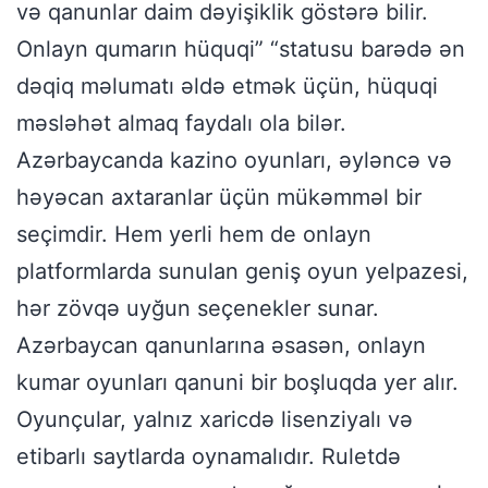
və qanunlar daim dəyişiklik göstərə bilir.
Onlayn qumarın hüquqi” “statusu barədə ən
dəqiq məlumatı əldə etmək üçün, hüquqi
məsləhət almaq faydalı ola bilər.
Azərbaycanda kazino oyunları, əyləncə və
həyəcan axtaranlar üçün mükəmməl bir
seçimdir. Hem yerli hem de onlayn
platformlarda sunulan geniş oyun yelpazesi,
hər zövqə uyğun seçenekler sunar.
Azərbaycan qanunlarına əsasən, onlayn
kumar oyunları qanuni bir boşluqda yer alır.
Oyunçular, yalnız xaricdə lisenziyalı və
etibarlı saytlarda oynamalıdır. Ruletdə