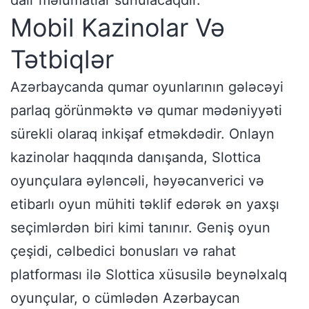
Mobil Kazinolar Və
Tətbiqlər
Azərbaycanda qumar oyunlarının gələcəyi
parlaq görünməktə və qumar mədəniyyəti
sürekli olaraq inkişaf etməkdədir. Onlayn
kazinolar haqqında danışanda, Slottica
oyunçulara əyləncəli, həyəcanverici və
etibarlı oyun mühiti təklif edərək ən yaxşı
seçimlərdən biri kimi tanınır. Geniş oyun
çeşidi, cəlbedici bonusları və rahat
platforması ilə Slottica xüsusilə beynəlxalq
oyunçular, o cümlədən Azərbaycan