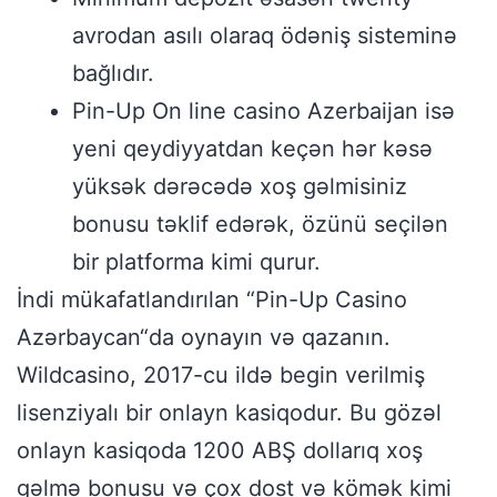
avrodan asılı olaraq ödəniş sisteminə
bağlıdır.
Pin-Up On line casino Azerbaijan isə
yeni qeydiyyatdan keçən hər kəsə
yüksək dərəcədə xoş gəlmisiniz
bonusu təklif edərək, özünü seçilən
bir platforma kimi qurur.
İndi mükafatlandırılan “Pin-Up Casino
Azərbaycan“da oynayın və qazanın.
Wildcasino, 2017-cu ildə begin verilmiş
lisenziyalı bir onlayn kasiqodur. Bu gözəl
onlayn kasiqoda 1200 ABŞ dollarıq xoş
gəlmə bonusu və çox dost və kömək kimi