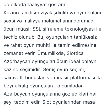
də ölkədə fəaliyyət göstərir.
Kazino tam lisenziyalaşdırılıb və oyunçuların
şəxsi və maliyyə məlumatlarını qorumaq
üçün müasir SSL şifrələmə texnologiyası ilə
təchiz olunub. Bu, oyunçuların təhlükəsiz
və rahat oyun mühiti ilə təmin edilməsinə
zəmanət verir. Ümumilikdə, Slottica
Azərbaycan oyunçuları üçün ideal onlayn
kazino seçimidir. Geniş oyun seçimi,
səxavətli bonusları və müasir platforması ilə
beynəlxalq oyunçulara, o cümlədən
Azərbaycan oyunçularına gözlədikləri hər
şeyi təqdim edir. Slot oyunlarından masa