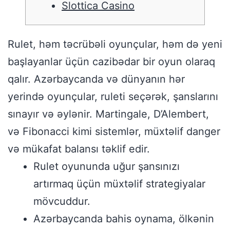
Slottica Casino
Rulet, həm təcrübəli oyunçular, həm də yeni
başlayanlar üçün cazibədar bir oyun olaraq
qalır. Azərbaycanda və dünyanın hər
yerində oyunçular, ruleti seçərək, şanslarını
sınayır və əylənir. Martingale, D’Alembert,
və Fibonacci kimi sistemlər, müxtəlif danger
və mükafat balansı təklif edir.
Rulet oyununda uğur şansınızı
artırmaq üçün müxtəlif strategiyalar
mövcuddur.
Azərbaycanda bahis oynama, ölkənin