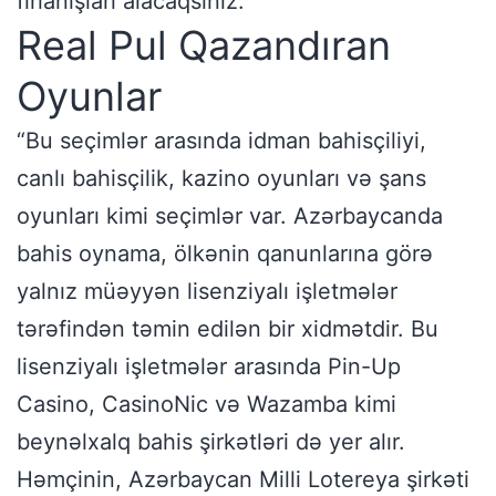
fırlanışları alacaqsınız.
Real Pul Qazandıran
Oyunlar
“Bu seçimlər arasında idman bahisçiliyi,
canlı bahisçilik, kazino oyunları və şans
oyunları kimi seçimlər var. Azərbaycanda
bahis oynama, ölkənin qanunlarına görə
yalnız müəyyən lisenziyalı işletmələr
tərəfindən təmin edilən bir xidmətdir. Bu
lisenziyalı işletmələr arasında Pin-Up
Casino, CasinoNic və Wazamba kimi
beynəlxalq bahis şirkətləri də yer alır.
Həmçinin, Azərbaycan Milli Lotereya şirkəti