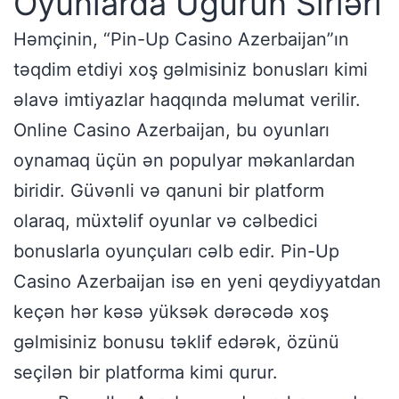
Oyunlarda Uğurun Sirləri
Həmçinin, “Pin-Up Casino Azerbaijan”ın
təqdim etdiyi xoş gəlmisiniz bonusları kimi
əlavə imtiyazlar haqqında məlumat verilir.
Online Casino Azerbaijan, bu oyunları
oynamaq üçün ən populyar məkanlardan
biridir. Güvənli və qanuni bir platform
olaraq, müxtəlif oyunlar və cəlbedici
bonuslarla oyunçuları cəlb edir. Pin-Up
Casino Azerbaijan isə en yeni qeydiyyatdan
keçən hər kəsə yüksək dərəcədə xoş
gəlmisiniz bonusu təklif edərək, özünü
seçilən bir platforma kimi qurur.