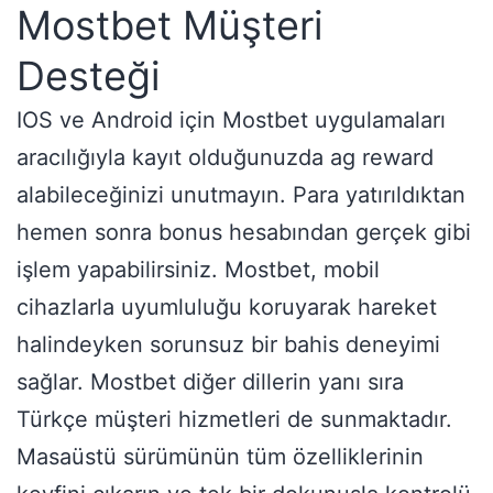
Mostbet Müşteri
Desteği
IOS ve Android için Mostbet uygulamaları
aracılığıyla kayıt olduğunuzda ag reward
alabileceğinizi unutmayın. Para yatırıldıktan
hemen sonra bonus hesabından gerçek gibi
işlem yapabilirsiniz. Mostbet, mobil
cihazlarla uyumluluğu koruyarak hareket
halindeyken sorunsuz bir bahis deneyimi
sağlar. Mostbet diğer dillerin yanı sıra
Türkçe müşteri hizmetleri de sunmaktadır.
Masaüstü sürümünün tüm özelliklerinin