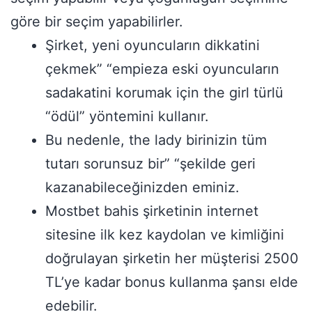
göre bir seçim yapabilirler.
Şirket, yeni oyuncuların dikkatini
çekmek” “empieza eski oyuncuların
sadakatini korumak için the girl türlü
“ödül” yöntemini kullanır.
Bu nedenle, the lady birinizin tüm
tutarı sorunsuz bir” “şekilde geri
kazanabileceğinizden eminiz.
Mostbet bahis şirketinin internet
sitesine ilk kez kaydolan ve kimliğini
doğrulayan şirketin her müşterisi 2500
TL’ye kadar bonus kullanma şansı elde
edebilir.