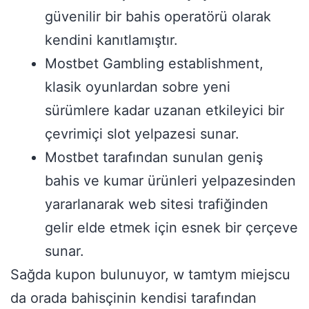
güvenilir bir bahis operatörü olarak
kendini kanıtlamıştır.
Mostbet Gambling establishment,
klasik oyunlardan sobre yeni
sürümlere kadar uzanan etkileyici bir
çevrimiçi slot yelpazesi sunar.
Mostbet tarafından sunulan geniş
bahis ve kumar ürünleri yelpazesinden
yararlanarak web sitesi trafiğinden
gelir elde etmek için esnek bir çerçeve
sunar.
Sağda kupon bulunuyor, w tamtym miejscu
da orada bahisçinin kendisi tarafından