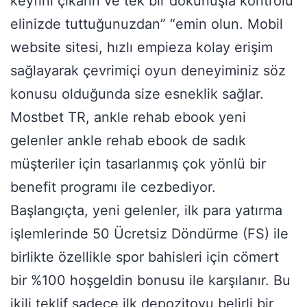
keyfini çıkarın ve tek bir dokunuşla kontrolü
elinizde tuttuğunuzdan” “emin olun. Mobil
website sitesi, hızlı empieza kolay erişim
sağlayarak çevrimiçi oyun deneyiminiz söz
konusu olduğunda size esneklik sağlar.
Mostbet TR, ankle rehab ebook yeni
gelenler ankle rehab ebook de sadık
müşteriler için tasarlanmış çok yönlü bir
benefit programı ile cezbediyor.
Başlangıçta, yeni gelenler, ilk para yatırma
işlemlerinde 50 Ücretsiz Döndürme (FS) ile
birlikte özellikle spor bahisleri için cömert
bir %100 hoşgeldin bonusu ile karşılanır. Bu
ikili teklif sadece ilk depozitoyu belirli bir