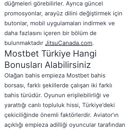
düğmeleri görebilirler. Ayrıca güncel
promosyonlar, arayüz dilini değiştirmek için
butonlar, mobil uygulamaları indirmek ve
daha fazlasını içeren bir bölüm de
bulunmaktadır
JitsuCanada.com
.
Mostbet Türkiye Hangi
Bonusları Alabilirsiniz
Olağan bahis empieza Mostbet bahis
borsası, farklı şekillerde çalışan iki farklı
bahis türüdür. Oyunun erişilebilirliği ve
yarattığı canlı topluluk hissi, Türkiye’deki
çekiciliğinde önemli faktörlerdir. Aviator’ın
açıklığı empieza adilliği oyuncular tarafından