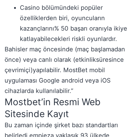
Casino bölümündeki popüler
özelliklerden biri, oyuncuların
kazançlarını% 50 başarı oranıyla ikiye
katlayabilecekleri riskli oyunlardır.
Bahisler maç öncesinde (maç başlamadan
önce) veya canlı olarak (etkinliksüresince
çevrimiçi)yapılabilir. MostBet mobil
uygulaması Google android veya iOS
cihazlarda kullanılabilir.”
Mostbet’in Resmi Web
Sitesinde Kayıt
Bu zaman içinde şirket bazı standartları
belirledi empieza yaklaşık 93 ülkede