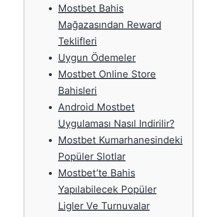
Mostbet Bahis
Mağazasından Reward
Teklifleri
Uygun Ödemeler
Mostbet Online Store
Bahisleri
Android Mostbet
Uygulaması Nasıl Indirilir?
Mostbet Kumarhanesindeki
Popüler Slotlar
Mostbet’te Bahis
Yapılabilecek Popüler
Ligler Ve Turnuvalar