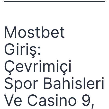
Mostbet
Giriş:
Çevrimiçi
Spor Bahisleri
Ve Casino 9,