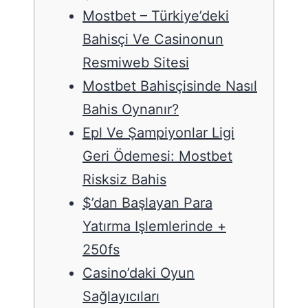
Mostbet – Türkiye’deki
Bahisçi Ve Casinonun
Resmiweb Sitesi
Mostbet Bahisçisinde Nasıl
Bahis Oynanır?
Epl Ve Şampiyonlar Ligi
Geri Ödemesi: Mostbet
Risksiz Bahis
$’dan Başlayan Para
Yatırma Işlemlerinde +
250fs
Casino’daki Oyun
Sağlayıcıları