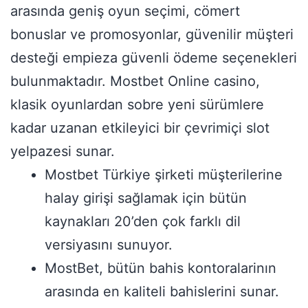
arasında geniş oyun seçimi, cömert
bonuslar ve promosyonlar, güvenilir müşteri
desteği empieza güvenli ödeme seçenekleri
bulunmaktadır. Mostbet Online casino,
klasik oyunlardan sobre yeni sürümlere
kadar uzanan etkileyici bir çevrimiçi slot
yelpazesi sunar.
Mostbet Türkiye şirketi müşterilerine
halay girişi sağlamak için bütün
kaynakları 20’den çok farklı dil
versiyasını sunuyor.
MostBet, bütün bahis kontoralarinın
arasında en kaliteli bahislerini sunar.