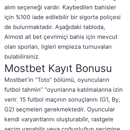
alım seçeneği vardır. Kaybedilen bahisler
için %100 iade edilebilir bir sigorta poliçesi
de bulunmaktadır. Aşağıdaki tabloda,
Almost all bet çevrimiçi bahis için mevcut
olan sporları, ligleri empieza turnuvaları
bulabilirsiniz.
Mostbet Kayıt Bonusu
Mostbet’in “Toto” bölümü, oyuncuların
futbol tahmin” “oyunlarına katılmalarına izin
verir. 15 futbol maçının sonuçlarını (G1, By,
G2) seçmeleri gerekmektedir. Oyuncular
kendi varyantlarını oluşturabilir, rastgele
seçim yapabilir veya çoğunluğun seçimine