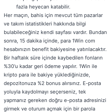
fazla heyecan katabilir.
Her maçın, bahis için mevcut tüm pazarlar
ve takım istatistikleri hakkında bilgi
bulabileceğiniz kendi sayfası vardır. Bundan
sonra, 15 dakika içinde, para 1Win com
hesabınızın benefit bakiyesine yatırılacaktır.
Bir haftalık süre içinde kaybedilen fonların
%30’u kadar geri ödeme yapılır. 1Win ile
kripto para ile bakiye yüklediğinizde,
depozitonuza %2 bonus alırsınız. E-posta
yoluyla kaydolmayı seçerseniz, tek
yapmanız gereken doğru e-posta adresinizi
girmek ve oturum açmak için bir parola