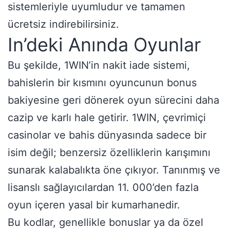
sistemleriyle uyumludur ve tamamen
ücretsiz indirebilirsiniz.
In’deki Anında Oyunlar
Bu şekilde, 1WIN’in nakit iade sistemi,
bahislerin bir kısmını oyuncunun bonus
bakiyesine geri dönerek oyun sürecini daha
cazip ve karlı hale getirir. 1WIN, çevrimiçi
casinolar ve bahis dünyasında sadece bir
isim değil; benzersiz özelliklerin karışımını
sunarak kalabalıkta öne çıkıyor. Tanınmış ve
lisanslı sağlayıcılardan 11. 000’den fazla
oyun içeren yasal bir kumarhanedir.
Bu kodlar, genellikle bonuslar ya da özel