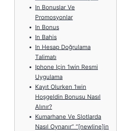
In Bonuslar Ve
Promosyonlar
In Bonus
In Bahis
In Hesap Doğrulama
Talimatı
Iphone Için 1win Resmi
Uygulama
Kayıt Olurken 1win
Hoşgeldin Bonusu Nasıl
Alınır?
Kumarhane Ve Slotlarda
Nasıl Oynanır” “[newline]in