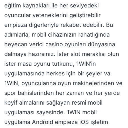
eğitim kaynakları ile her seviyedeki
oyuncular yeteneklerini geliştirebilir
empieza diğerleriyle rekabet edebilir. Bu
adımlarla, mobil cihazınızın rahatlığında
heyecan verici casino oyunları dünyasına
dalmaya hazırsınız. İster slot meraklısı olun
ister masa oyunu tutkunu, 1WIN’in
uygulamasında herkes için bir şeyler va.
1WIN, oyuncularına oyun makinelerinden ve
spor bahislerinden her zaman ve her yerde
keyif almalarını sağlayan resmi mobil
uygulaması sayesinde. 1WIN mobil
uygulama Android empieza iOS işletim