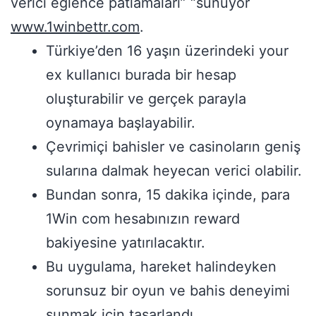
verici eğlence patlamaları” “sunuyor
www.1winbettr.com
.
Türkiye’den 16 yaşın üzerindeki your
ex kullanıcı burada bir hesap
oluşturabilir ve gerçek parayla
oynamaya başlayabilir.
Çevrimiçi bahisler ve casinoların geniş
sularına dalmak heyecan verici olabilir.
Bundan sonra, 15 dakika içinde, para
1Win com hesabınızın reward
bakiyesine yatırılacaktır.
Bu uygulama, hareket halindeyken
sorunsuz bir oyun ve bahis deneyimi
sunmak için tasarlandı.