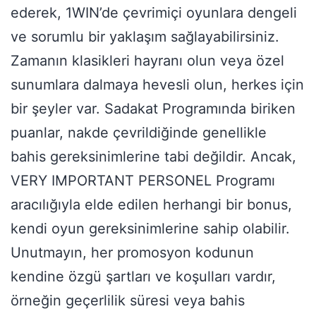
ederek, 1WIN’de çevrimiçi oyunlara dengeli
ve sorumlu bir yaklaşım sağlayabilirsiniz.
Zamanın klasikleri hayranı olun veya özel
sunumlara dalmaya hevesli olun, herkes için
bir şeyler var. Sadakat Programında biriken
puanlar, nakde çevrildiğinde genellikle
bahis gereksinimlerine tabi değildir. Ancak,
VERY IMPORTANT PERSONEL Programı
aracılığıyla elde edilen herhangi bir bonus,
kendi oyun gereksinimlerine sahip olabilir.
Unutmayın, her promosyon kodunun
kendine özgü şartları ve koşulları vardır,
örneğin geçerlilik süresi veya bahis