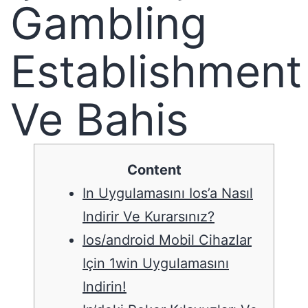
Gambling
Establishment
Ve Bahis
Content
In Uygulamasını Ios’a Nasıl
Indirir Ve Kurarsınız?
Ios/android Mobil Cihazlar
Için 1win Uygulamasını
Indirin!