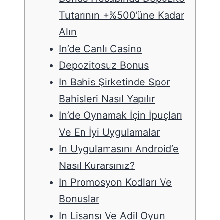
Tutarının +%500’üne Kadar
Alın
In’de Canlı Casino
Depozitosuz Bonus
In Bahis Şirketinde Spor
Bahisleri Nasıl Yapılır
In’de Oynamak İçin İpuçları
Ve En İyi Uygulamalar
In Uygulamasını Android’e
Nasıl Kurarsınız?
In Promosyon Kodları Ve
Bonuslar
In Lisansı Ve Adil Oyun