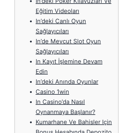
In’deki Poker Kılavuzları Ve
Eğitim Videoları
In’deki Canlı Oyun
Sağlayıcıları
In’de Mevcut Slot Oyun
Sağlayıcıları
In Kayıt İşlemine Devam
Edin
In’deki Anında Oyunlar
Casino 1win
In Casino’da Nasıl
Oynanmaya Başlanır?
Kumarhane Ve Bahisler Için
Bonus Hesabında Depozito