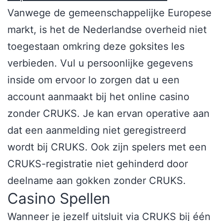
Vanwege de gemeenschappelijke Europese
markt, is het de Nederlandse overheid niet
toegestaan omkring deze goksites les
verbieden. Vul u persoonlijke gegevens
inside om ervoor lo zorgen dat u een
account aanmaakt bij het online casino
zonder CRUKS. Je kan ervan operative aan
dat een aanmelding niet geregistreerd
wordt bij CRUKS. Ook zijn spelers met een
CRUKS-registratie niet gehinderd door
deelname aan gokken zonder CRUKS.
Casino Spellen
Wanneer je jezelf uitsluit via CRUKS bij één