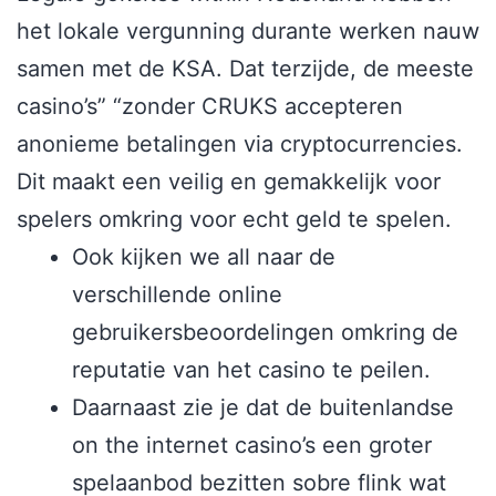
het lokale vergunning durante werken nauw
samen met de KSA. Dat terzijde, de meeste
casino’s” “zonder CRUKS accepteren
anonieme betalingen via cryptocurrencies.
Dit maakt een veilig en gemakkelijk voor
spelers omkring voor echt geld te spelen.
Ook kijken we all naar de
verschillende online
gebruikersbeoordelingen omkring de
reputatie van het casino te peilen.
Daarnaast zie je dat de buitenlandse
on the internet casino’s een groter
spelaanbod bezitten sobre flink wat