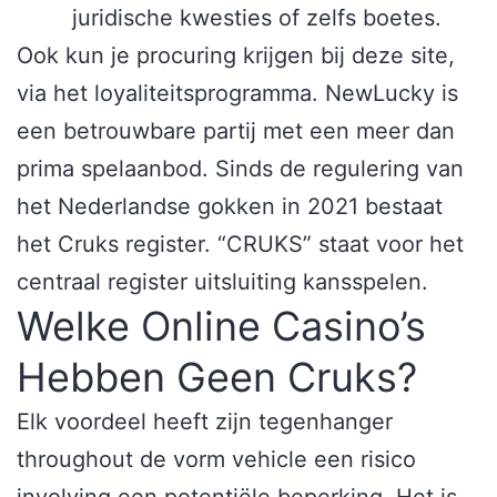
juridische kwesties of zelfs boetes.
Ook kun je procuring krijgen bij deze site,
via het loyaliteitsprogramma. NewLucky is
een betrouwbare partij met een meer dan
prima spelaanbod. Sinds de regulering van
het Nederlandse gokken in 2021 bestaat
het Cruks register. “CRUKS” staat voor het
centraal register uitsluiting kansspelen.
Welke Online Casino’s
Hebben Geen Cruks?
Elk voordeel heeft zijn tegenhanger
throughout de vorm vehicle een risico
involving een potentiële beperking. Het is