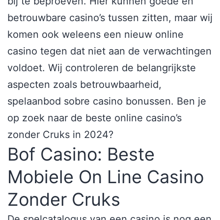
bij te beproeven. Hier kunnen goede en
betrouwbare casino’s tussen zitten, maar wij
komen ook weleens een nieuw online
casino tegen dat niet aan de verwachtingen
voldoet. Wij controleren de belangrijkste
aspecten zoals betrouwbaarheid,
spelaanbod sobre casino bonussen. Ben je
op zoek naar de beste online casino’s
zonder Cruks in 2024?
Bof Casino: Beste
Mobiele On Line Casino
Zonder Cruks
De spelcatalogus van een casino is nog een