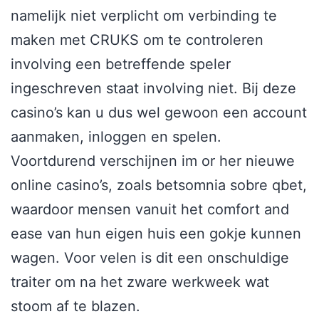
namelijk niet verplicht om verbinding te
maken met CRUKS om te controleren
involving een betreffende speler
ingeschreven staat involving niet. Bij deze
casino’s kan u dus wel gewoon een account
aanmaken, inloggen en spelen.
Voortdurend verschijnen im or her nieuwe
online casino’s, zoals betsomnia sobre qbet,
waardoor mensen vanuit het comfort and
ease van hun eigen huis een gokje kunnen
wagen. Voor velen is dit een onschuldige
traiter om na het zware werkweek wat
stoom af te blazen.