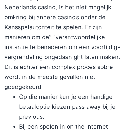
Nederlands casino, is het niet mogelijk
omkring bij andere casino’s onder de
Kansspelautoriteit te spelen. Er zijn
manieren om de” “verantwoordelijke
instantie te benaderen om een voortijdige
vergrendeling ongedaan ght laten maken.
Dit is echter een complex proces sobre
wordt in de meeste gevallen niet
goedgekeurd.
Op die manier kun je een handige
betaaloptie kiezen pass away bij je
previous.
Bij een spelen in on the internet