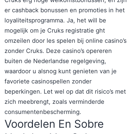
er cashback bonussen en promoties in het
loyaliteitsprogramma. Ja, het will be
mogelijk om je Cruks registratie ght
omzeilen door les spelen bij online casino’s
zonder Cruks. Deze casino’s opereren
buiten de Nederlandse regelgeving,
waardoor u alsnog kunt genieten van je
favoriete casinospellen zonder
beperkingen. Let wel op dat dit risico’s met
zich meebrengt, zoals verminderde
consumentenbescherming.
Voordelen En Sobre