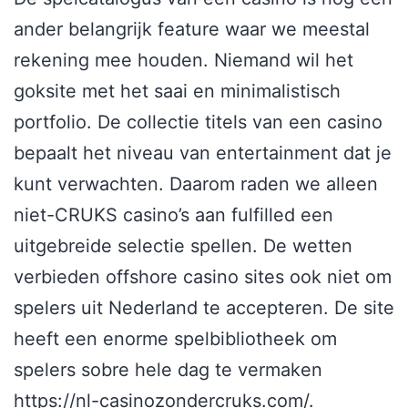
ander belangrijk feature waar we meestal
rekening mee houden. Niemand wil het
goksite met het saai en minimalistisch
portfolio. De collectie titels van een casino
bepaalt het niveau van entertainment dat je
kunt verwachten. Daarom raden we alleen
niet-CRUKS casino’s aan fulfilled een
uitgebreide selectie spellen. De wetten
verbieden offshore casino sites ook niet om
spelers uit Nederland te accepteren. De site
heeft een enorme spelbibliotheek om
spelers sobre hele dag te vermaken
https://nl-casinozondercruks.com/
.