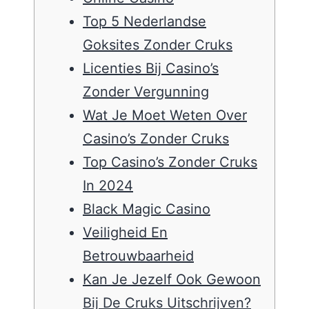
Top 5 Nederlandse
Goksites Zonder Cruks
Licenties Bij Casino’s
Zonder Vergunning
Wat Je Moet Weten Over
Casino’s Zonder Cruks
Top Casino’s Zonder Cruks
In 2024
Black Magic Casino
Veiligheid En
Betrouwbaarheid
Kan Je Jezelf Ook Gewoon
Bij De Cruks Uitschrijven?