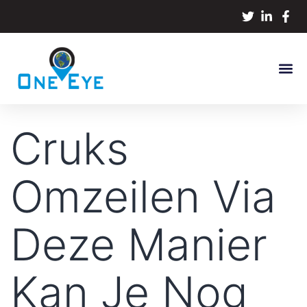
Cruks
Omzeilen Via
Deze Manier
Kan Je Nog